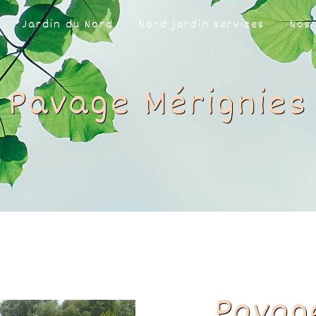
Jardin du Nord
Nord jardin services
Nos 
Pavage Mérignies
Pavag