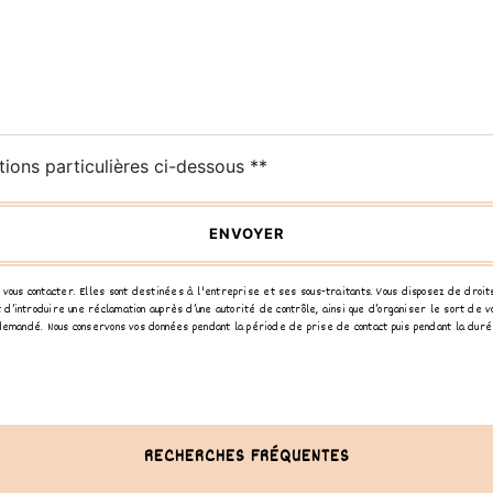
tions particulières ci-dessous **
ENVOYER
us contacter. Elles sont destinées à l'entreprise et ses sous-traitants. Vous disposez de droits d
 d’introduire une réclamation auprès d’une autorité de contrôle, ainsi que d’organiser le sort de
e demandé. Nous conservons vos données pendant la période de prise de contact puis pendant la duré
RECHERCHES FRÉQUENTES