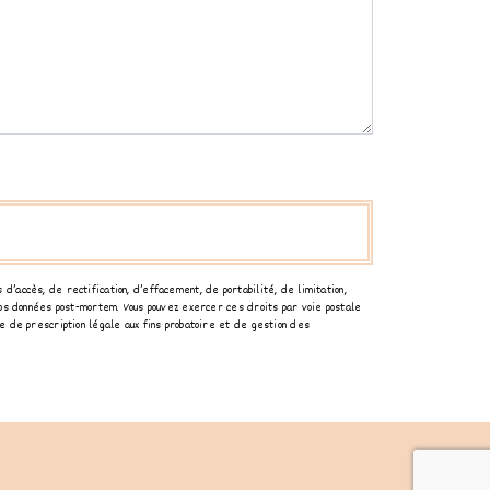
’accès, de rectification, d’effacement, de portabilité, de limitation,
 vos données post-mortem. Vous pouvez exercer ces droits par voie postale
e de prescription légale aux fins probatoire et de gestion des