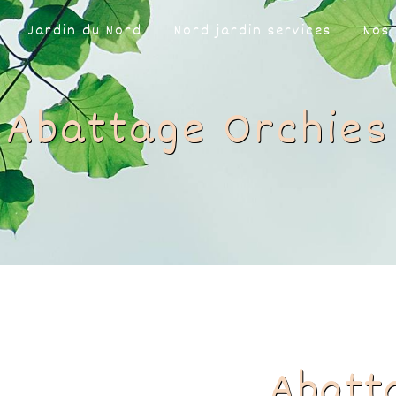
Jardin du Nord
Nord jardin services
Nos 
Abattage Orchies
Abatt