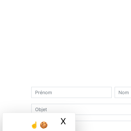
X
Masquer le ban