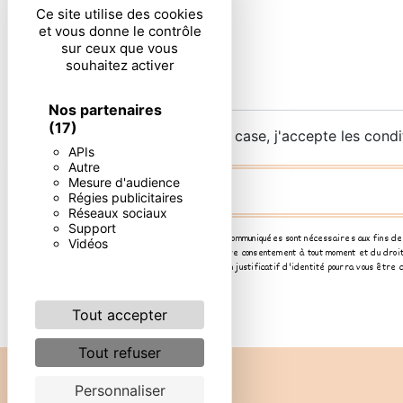
Ce site utilise des cookies
et vous donne le contrôle
sur ceux que vous
souhaitez activer
Nos partenaires
(17)
En cochant cette case, j'accepte les condi
APIs
Autre
Mesure d'audience
Régies publicitaires
Réseaux sociaux
Support
** Les données personnelles communiquées sont nécessaires aux fins de vo
Vidéos
d’opposition, de retrait de votre consentement à tout moment et du droit
ou par courrier électronique. Un justificatif d'identité pourra vous êtr
contentieux.
Tout accepter
Tout refuser
Personnaliser